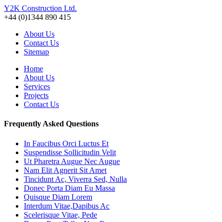
Y2K Construction Ltd.
+44 (0)1344 890 415
About Us
Contact Us
Sitemap
Home
About Us
Services
Projects
Contact Us
Frequently Asked Questions
In Faucibus Orci Luctus Et
Suspendisse Sollicitudin Velit
Ut Pharetra Augue Nec Augue
Nam Elit Agnerit Sit Amet
Tincidunt Ac, Viverra Sed, Nulla
Donec Porta Diam Eu Massa
Quisque Diam Lorem
Interdum Vitae,Dapibus Ac
Scelerisque Vitae, Pede