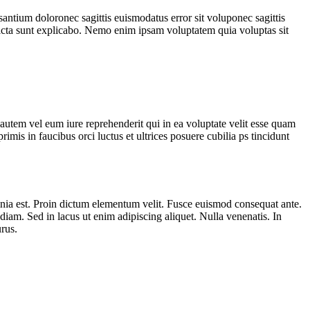
santium doloronec sagittis euismodatus error sit voluponec sagittis
 dicta sunt explicabo. Nemo enim ipsam voluptatem quia voluptas sit
utem vel eum iure reprehenderit qui in ea voluptate velit esse quam
imis in faucibus orci luctus et ultrices posuere cubilia ps tincidunt
cinia est. Proin dictum elementum velit. Fusce euismod consequat ante.
iam. Sed in lacus ut enim adipiscing aliquet. Nulla venenatis. In
rus.