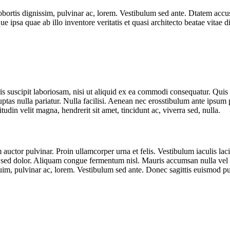
lobortis dignissim, pulvinar ac, lorem. Vestibulum sed ante. Dtatem accu
 ipsa quae ab illo inventore veritatis et quasi architecto beatae vitae
 suscipit laboriosam, nisi ut aliquid ex ea commodi consequatur. Quis a
tas nulla pariatur. Nulla facilisi. Aenean nec erosstibulum ante ipsum pr
itudin velit magna, hendrerit sit amet, tincidunt ac, viverra sed, nulla.
 auctor pulvinar. Proin ullamcorper urna et felis. Vestibulum iaculis la
e sed dolor. Aliquam congue fermentum nisl. Mauris accumsan nulla vel d
buim, pulvinar ac, lorem. Vestibulum sed ante. Donec sagittis euismod pu