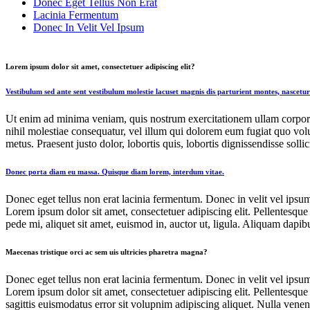
Donec Eget Tellus Non Erat
Lacinia Fermentum
Donec In Velit Vel Ipsum
Lorem ipsum dolor sit amet, consectetuer adipiscing elit?
Vestibulum sed ante sent vestibulum molestie lacuset magnis dis parturient montes, nascetur
Ut enim ad minima veniam, quis nostrum exercitationem ullam corporis
nihil molestiae consequatur, vel illum qui dolorem eum fugiat quo volup
metus. Praesent justo dolor, lobortis quis, lobortis dignissendisse sollic
Donec porta diam eu massa. Quisque diam lorem, interdum vitae.
Donec eget tellus non erat lacinia fermentum. Donec in velit vel ipsum
Lorem ipsum dolor sit amet, consectetuer adipiscing elit. Pellentesqu
pede mi, aliquet sit amet, euismod in, auctor ut, ligula. Aliquam dapi
Maecenas tristique orci ac sem uis ultricies pharetra magna?
Donec eget tellus non erat lacinia fermentum. Donec in velit vel ipsum
Lorem ipsum dolor sit amet, consectetuer adipiscing elit. Pellentesqu
sagittis euismodatus error sit volupnim adipiscing aliquet. Nulla venenat