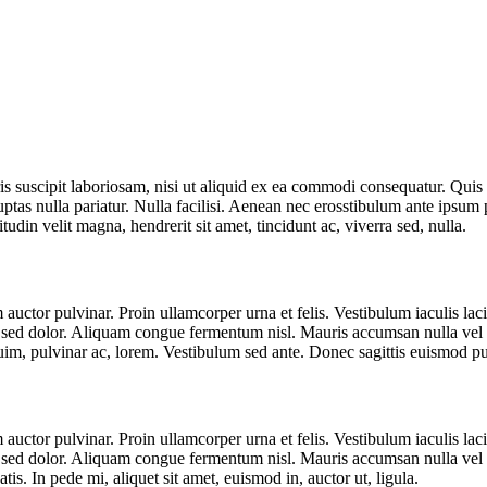
 suscipit laboriosam, nisi ut aliquid ex ea commodi consequatur. Quis a
tas nulla pariatur. Nulla facilisi. Aenean nec erosstibulum ante ipsum pr
itudin velit magna, hendrerit sit amet, tincidunt ac, viverra sed, nulla.
 auctor pulvinar. Proin ullamcorper urna et felis. Vestibulum iaculis la
e sed dolor. Aliquam congue fermentum nisl. Mauris accumsan nulla vel d
buim, pulvinar ac, lorem. Vestibulum sed ante. Donec sagittis euismod pu
 auctor pulvinar. Proin ullamcorper urna et felis. Vestibulum iaculis la
e sed dolor. Aliquam congue fermentum nisl. Mauris accumsan nulla vel d
is. In pede mi, aliquet sit amet, euismod in, auctor ut, ligula.