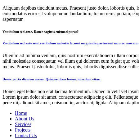
Aliquam dapibus tincidunt metus. Praesent justo dolor, lobortis quis, 
euismodatus error sit volupemque laudantium, totam rem aperiam, eaque
aspernatur.
Vestibulum sed ante. Donec sagittis euismod purus?
Vestibulum sed ante sent vestibulum molestie lacuset magnis dis parturient montes, nascetur
Ut enim ad minima veniam, quis nostrum exercitationem ullam corporis
nihil molestiae consequatur, vel illum qui dolorem eum fugiat quo volup
metus. Praesent justo dolor, lobortis quis, lobortis dignissendisse sollic
Donec porta diam eu massa. Quisque diam lorem, interdum vitae.
Donec eget tellus non erat lacinia fermentum. Donec in velit vel ipsum
Lorem ipsum dolor sit amet, consectetuer adipiscing elit. Pellentesqu
pede mi, aliquet sit amet, euismod in, auctor ut, ligula. Aliquam dapi
Home
About Us
Services
Projects
Contact Us